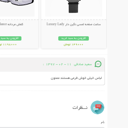
ساعت صفحه لمسی نگین دار Luxury Lady
کفش مردانه New Balance
افزودن به سبد خرید
افزودن به سبد 
149000 تومان
1198000 تومان
سعید صادقی
11 - 02 - 1397
:
لباس خیلی خوش فرمی هستند ممنون
نـــظرات
نام