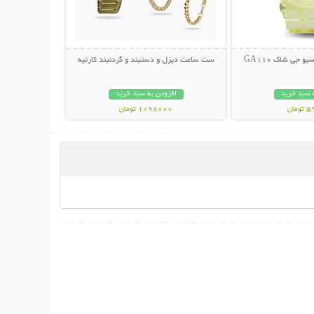
جی شاک GA110
ست ساعت دیزل و دستبند و گردنبند کارتیه
 سبد خرید
افزودن به سبد خرید
مان
1098000 تومان