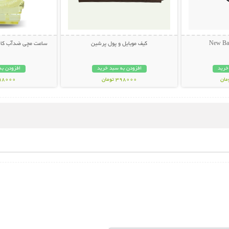
کیف موبایل و پول پرشین
ساعت مچی ضدآب کاسیو 
خرید
افزودن به سبد خرید
افزودن به
398000 تومان
598000 تو