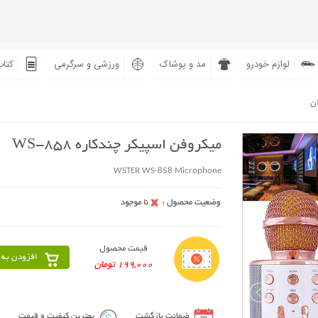
لوازم خودرو
مد و پوشاک
ورزشی و سرگرمی
کتاب
ان
میکروفن اسپیکر چندکاره WS-858
WSTER WS-858 Microphone
قیمت محصول
افزودن به 
199,000 تومان
ضمانت بازگشت
بهترین کیفیت و قیمت