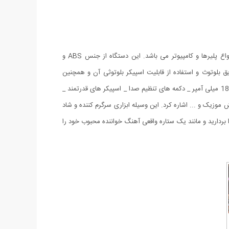
میکروفن اسپیکر چندکاره WS-858 یک میکروفون همه کاره با قابلیت اتصال بی سیم(بلوتوثی) و باسیم به گوشی های هوشمند اندروید و IOS ،انواع پلیرها و کامپیوتر می باشد. این دستگاه از جنس ABS و
 بلوتوث و استفاده از قابلیت اسپیکر بلوتوثی آن و همچنین
استفاده ی همزمان از میکروفون و اسپیکر با هم _ شیار مخصوص به کارت حافظه و USB _ دارای پورت AUX _ باتری لیتیومی قابل شارژ با ظرفیت 1800 میلی آمپر _ دکمه های تنظیم صدا _ اسپیکر های قدرتمند _
کو و پخش موزیک و ... اشاره کرد. این وسیله ابزاری سرگرم کننده و شاد
بردارید و مانند یک ستاره واقعی آهنگ خواننده محبوب خود را