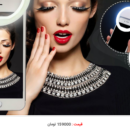
قیمت :
159000 تومان