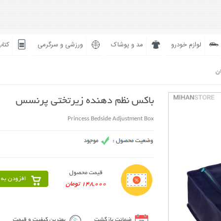
لوازم خودرو
مد و پوشاک
ورزشی و سرگرمی
کتاب
ان
باکس نظم دهنده زیرتختی پرنسس
Princess Bedside Adjustment Box
قیمت محصول
افزودن به 
148,000 تومان
ضمانت بازگشت
بهترین کیفیت و قیمت