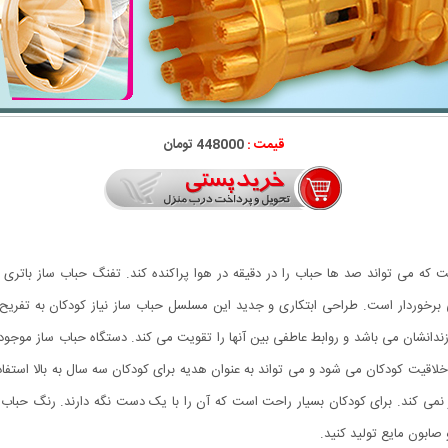
قیمت :
448000 تومان
 حباب ساز BUBBLE GUN دارای 8 سوراخ است که می تواند صد ها حباب را در دقیقه در هوا پراکنده کند. تفنگ 
وردار است. طراحی ابتکاری و جدید این مسلسل حباب ساز نیاز کودکان به تفریح را 
رزندانشان می باشد و روابط عاطفی بین آنها را تقویت می کند. دستگاه حباب ساز مو
Gatlin باعث توسعه ی تخیل و خلاقیت کودکان می شود و می تواند به عنوان هدیه برای کودکان سه سال 
ی کند. برای کودکان بسیار راحت است که آن را با یک دست نگه دارند. رنگ حباب 
 صابون مایع تولید کنید.