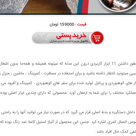
قیمت :
159000 تومان
امتیاز اصلی ابزار 11 کاره جیبی کوچیک و جیبی بودن و همینطور داشتن 11 ابزار کاربردی درون این مدله ک
ی میتونید انتظار داشته باشید و برای استفاده در مسافرت ، کمپینگ ، ماشین ، منزل و .
ترین ابزار های کوهنوردی و پرتابل تولید شده برای سفر های کوهنوردی ، کمپینگ و آفرود م
بت به قیمت بسیار مناسب خود بوده و می تواند حدود 20 عملکرد مختلف را برای شما به ارمغان آورد. محصولی که دارای چن
اخل دستگیره و بدنه اصلی قرار می گیرد که در صورت نیاز می توانید آنها را به راحتی ا
اتصال کمری اشاره کرد. جنس این محصول از آلیاژ استیل کاملا ضد زنگ بوده که در 
فی کمک حال افراد باشد.