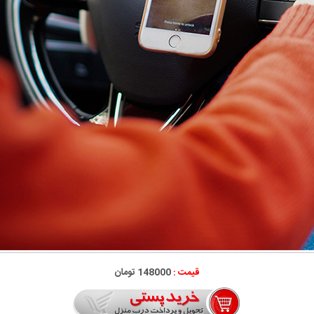
قیمت :
148000 تومان