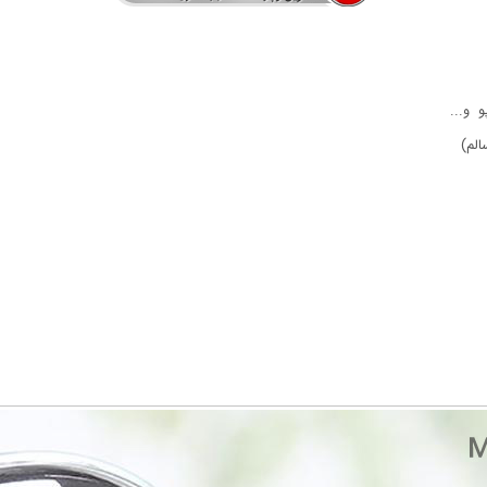
 و...
الم)