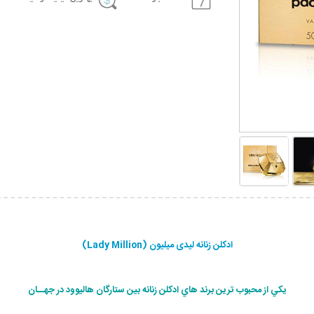
ادکلن زنانه لیدی میلیون (Lady Million)
يكي از محبوب ترين برند هاي ادكلن زنانه بين ستارگان هاليوود در جهــان