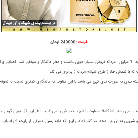
قیمت :
249000 تومان
الماس تنها گزینه برابر با مدل مردانه عطر 1 میلیون پاکو ربن بود. 1 میلیون مردانه فروش بسیار خوبی داشت و عطر ما
 که با شمش طلا ( طرح شیشه مردانه ) برابری می کند.
ه بندی به صورت های کپی می باشد با این تفاوت که ماندگاری کمتری نسبت به نمونه ا
متان می رسد. اما کاملاً متفاوت با آنچه تصورش را می کنید. عطر این گل بویی گرم و
یرین به آن می دهد. در کنار تمامی اینها ته مایه بسیار خفیفی از رایحه ای آبنباتی