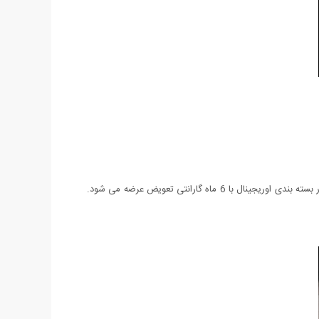
ساعت Casio Sport EF-554 یکی از جدیدترین مدل های عرضه شده شرکت Casio می باشد. این ساعت دارای روز شمار نیز می باشد و همچنین در بسته بندی اوریجینال با 6 ماه گارانتی تعویض عرضه می شود.