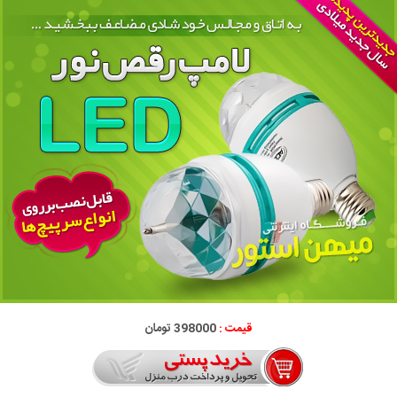
قیمت :
398000 تومان