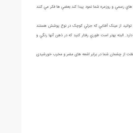
اي رسمي و روزمره شما نمود پيدا کند.بعضي ها فکر مي کنند
 توانيد از عينک آفتابي که جزئي کوچک در نوع پوشش هستند
ارد. البته بهتر است طوري رفتار کنيد که در ذهن آنها رنگي و
DL علاوه بر طراحی ویژه و منحصر به فرد که باعث جذابیت فردی می شود با استفاده از استانداردهای UV باعث محافظت از چشمان شما در برابر اشعه های مضر و مخرب خورشیدی