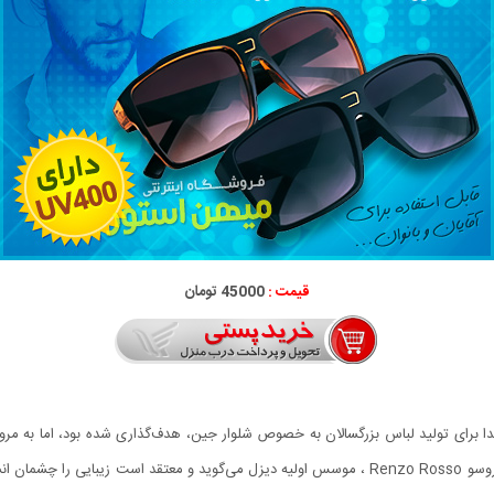
قیمت :
45000 تومان
رای تولید لباس بزرگسالان به خصوص شلوار جین، هدف‌گذاری شده بود، اما به مرور و
هر چیزی است که لرزه‌ای بر تن تو بیاندازد.» این جمله را رنزو روسو Renzo Rosso ، موسس اولیه دیزل 