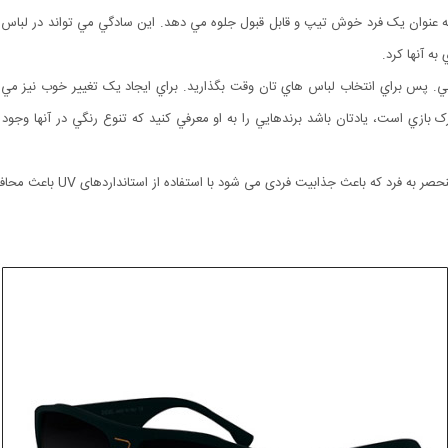
 عنوان يک فرد خوش تيپ و قابل قبول جلوه مي دهد. اين سادگي مي تواند در لباس ه
ه آنها کرد.
 پس براي انتخاب لباس هاي تان وقت بگذاريد. براي ايجاد يک تغيير خوب نيز مي
 بازي است، يادتان باشد برندهايي را به او معرفي کنيد که تنوع رنگي در آنها وجود د
عینک آفتابی DIESEL مدل  0120