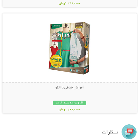
148000 تومان
نمایش توضیحات بیشتر
آموزش خیاطی با الگو
افزودن به سبد خرید
148000 تومان
نـــظرات