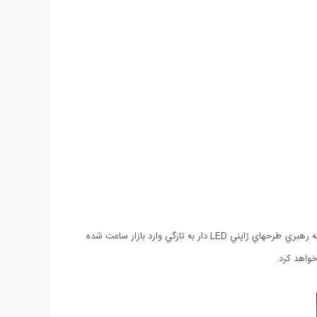
اين ساعت با تمامي ساعت هاي انالوگ و يا ديجيتال هاي قديمي فرق مي كند. ساعت سامورايي نسل جديدي از ساعتهاي مچي شيك و زيبا ميباشد كه به رهبري طرحهاي ژاپني LED دار به تازگي وارد بازار ساعت شده
خواهد كرد.