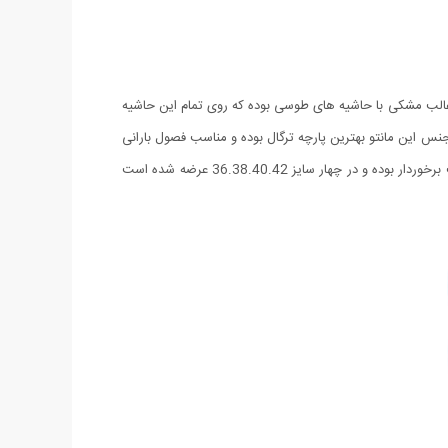
در طراحی این مانتو سعی شده از قد بلند استفاده شود، قد این مانتو 110 بوده، رنگ این مانتو غالب مشکی با حاشیه های طوسی بوده که روی تمام این حاشیه
این مانتو بهترین پارچه ترگال بوده و مناسب فصول بارانی
و سرد است. نحوه ی اتصال هر دو طرف مانتو با 7 قزن بوده به طوری که هیچ فضایی در پایین مانتو باز نمی ماند. این مانتو از بالاترین کیفیت دوخت برخوردار بوده و در چهار سایز 36.38.40.42 عرضه شده است