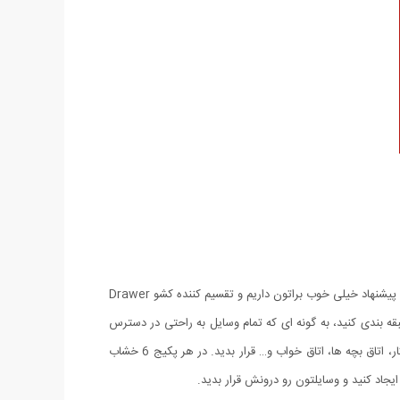
اکثر خانم ها همیشه از نامرتب بودن کشوهای داخل منزل به مشکل بر می خورند و مرتب کردن همه روزه ی تمام کشوها کار طاقت فرساییه. امروز یک پیشنهاد خیلی خوب براتون داریم و تقسیم کننده کشو Drawer
طبقه بندی کنید، به گونه ای که تمام وسایل به راحتی در دسترس
شما باشه و برای همیشه کشوی مرتبی داشته باشید. این محصول نصب بسیار راحت و آسونی داره و می تونید داخل تمامی کشوهای آشپزخانه، اتاق کار، اتاق بچه ها، اتاق خواب و… قرار بدید. در هر پکیج 6 خشاب
جاد کنید و وسایلتون رو درونش قرار بدید.