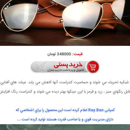
قیمت :
348000 تومان
 شبكيه تحريك مي شوند و حساسيت كنتراست آنها كاهش مي يابد. عينك هاي آفتابي رن
رنگهاي سبز ، زرد و قرمز با اين عينكها بهتر ديده مي شوند و كنتراست رنگ افزايش
کمپانی Ray.Ban اعلام كرده است اين محصول را براي اشخاصي كه
دارای مديريت قوي و يا صاحب قدرت هستند توليد كرده است …