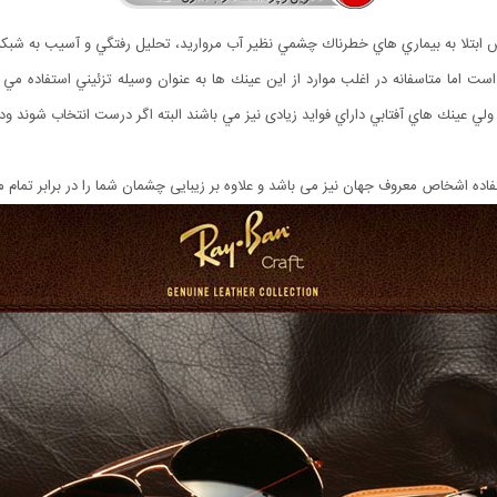
 ابتلا به بيماري هاي خطرناك چشمي نظير آب مرواريد، تحليل رفتگي و آسيب به شبك
ته است اما متاسفانه در اغلب موارد از اين عينك ها به عنوان وسيله تزئيني استفاده
لي عينك هاي آفتابي داراي فوايد زیادی نيز مي باشند البته اگر درست انتخاب شوند و