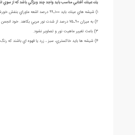
يك عينك آفتابي مناسب بايد واجد چند ويژگي باشد كه از سوي ا
۱) شيشه هاي عينك بايد ۱۰۰ـ۹۹ درصد اشعه ماوراي بنفش خورشيد را جذب كند.
۲) به ميزان ۹۰ـ۷۵ درصد از شدت نور مريي بكاهد. خود انجمن اپتومتري آمريكا اعلام كرده كه عمده عينك هاي مد روز فاقد اين ويژگي هستند.
۳) باعث تغيير ماهيت نور و تصاوير نشود.
۴) شيشه ها بايد خاكستري، سبز ، زرد يا قهوه اي باشند كه رنگ قهوه اي ارجحيت دارد. همچنين عينك آفتابي بايد كل فضاي چشم و اطراف محوطه قرارگيري چشم در صورت را در بر بگيرد.