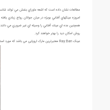
مطالعات نشان داده است که اشعه ماوراي بنفش مي تواند شانس
امروزه عينكهاي آفتابي بويژه در ميان جوانان رواج زيادي ياف
همچنين عده اي عينك آفتابي را وسيله اي غير ضروري مي دانند و
روش امكان ديد را بهتر خواهند كرد.
عینک Ray.Ban معتبرترین مارک اروپایی می باشد که مورد استفاده اشخاص معروف جهان نیز می باشد و علاوه بر زیبایی چشمان شما را در برابر تمام مضرات حفظ خواهد کرد.