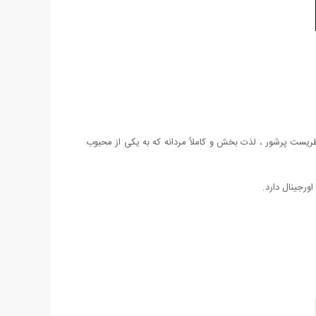
حس برانگیز و نفسانی که از گروه بویایی شرقی در سال 1989 توسط Michel Almairac طراحی شد. عطریست پرشور ، لذت بخش و کاملاً مردانه که به یکی از محبوب
ورجینال دارد.