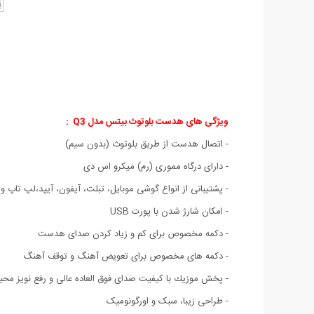
ویژگی های هدست بلوتوث بیتس مدل Q3
:
- اتصال هدست از طریق بلوتوث (بدون سیم)
- دارای درگاه مموری (رم) میکرو اس دی
- پشتیبانی از انواع گوشی موبایل،‌ تبلت،‌ آیفون،‌ آیپد،‌لپ تاپ و 
- امکان شارژ شدن با پورت USB
- دکمه مخصوص برای کم و زیاد کردن صدای هدست
- دکمه های مخصوص برای تعویض آهنگ و توقف آهنگ
- پخش موزیك با کیفیت صدای فوق العاده عالی و رفع نویز محی
- طراحی زیبا، سبک و اورگونومیک