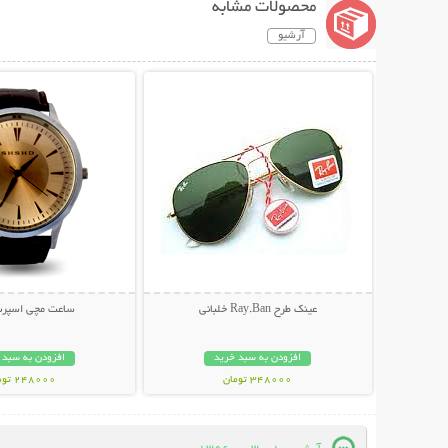
محصولات مشابه
آرشیو
نمایش توضیحات بیشتر
نمایش توضیحات 
عینک طرح Ray.Ban خلبانی
ساعت مچی اسپرت SI
افزودن به سبد خرید
افزودن به سبد 
348000 تومان
248000 تومان