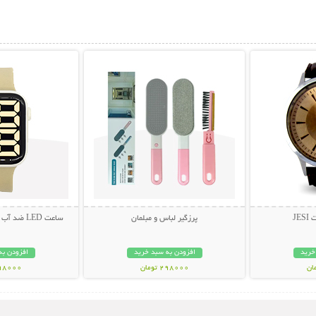
بیشتر
نمایش توضیحات بیشتر
نمایش توضی
JE
پرزگیر لباس و مبلمان
ساعت LED ضد آب طرح اپل واچ (سری 3)
خرید
افزودن به سبد خرید
افزودن به
298000 تومان
298000 تو