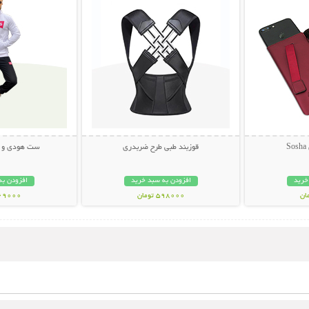
S
قوزبند طبی طرح ضربدری
ست هودی و شلوا
خرید
افزودن به سبد خرید
افزودن به
598000 تومان
369000 تو