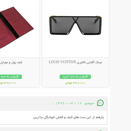
عینک آفتابی لاکچری LOUIS VUITTON
کیف پول و موبایل osha
افزودن به سبد خرید
افزودن به سبد 
348000 تومان
398000 تومان
میومیو
19 - 03 - 1396
:
بازهم از این ست های کیف و کفش خوشگل بذارین