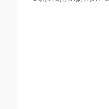
ایی و جذابیت خاصی دارد که تحسین همگان را بر می انگیزد. کفش این ست در سایزبندی 37 الی 40 عرضه شده است که هنگام تکمیل فرم سفارش می توانید سایز مورد نظر را