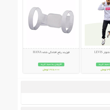
ر LEVIS
قوزبند رفع افتادگی شانه HANA
 سبد خرید
افزودن به سبد خرید
مان
278000 تومان