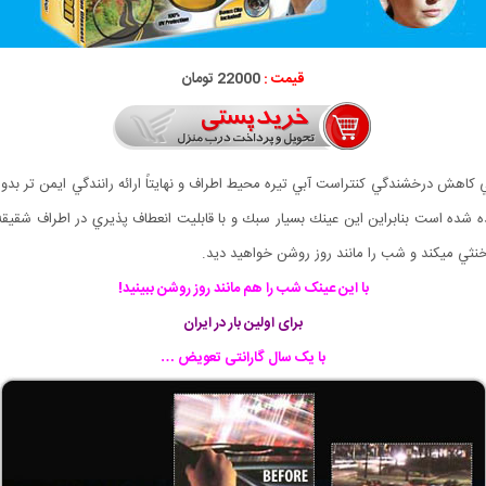
قیمت :
22000 تومان
 كاهش درخشندگي كنتراست آبي تيره محيط اطراف و نهايتاً ارائه رانندگي ايمن تر بد
ده شده است بنابراين اين عينك بسيار سبك و با قابليت انعطاف پذيري در اطراف شقيقه
نثي ميكند و شب را مانند روز روشن خواهيد ديد.
با این عینک شب را هم مانند روز روشن ببینید!
برای اولین بار در ایران
با یک سال گارانتی تعویض …