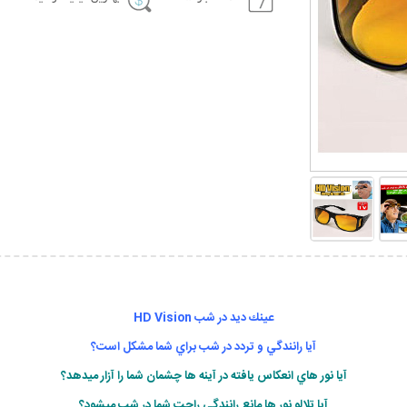
عينك ديد در شب HD Vision
آيا رانندگي و تردد در شب براي شما مشكل است؟
آيا نور هاي انعكاس يافته در آينه ها چشمان شما را آزار ميدهد؟
آيا تلالو نور ها مانع رانندگي راحت شما در شب ميشود؟