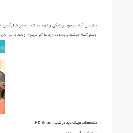
براساس آمار موجود، رانندگي و تردد در شب بسيار خطرآفرين ت
چشم گشاد ميشود و وسعت ديد ما كم ميشود. وجود تابش خير
مشخصات عینک دید در شب HD Vision:
- بسیار سبك و مدرن