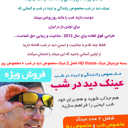
عينك ديد در شب مخصوص رانندگي و تردد در شب و کسانی که
دوست دارند شب را مانند روز روشن ببینند
براي اولين بار در ايران
طراحي فوق العاده براي سال 2013 ، جذابيت و زيبايي حق شماست…
فقط چند قدم با جذابيت و ايمني ديد در شب فاصله داريد
از اولين كساني باشيد كه اين عينك را امتحان ميكنند
بسته اورجينال عینک HD Vision شامل 2 عینک مخصوص دید در شب + مخصوص روز