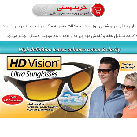
ر از رانندگي در روشنايي روز است. تصادفات منجر به مرگ در شب چند برابر روز است
ه كننده تشكيل هاله و كاهش ديد پيرامون همه با هم موجب خستگي چشم ميشود…