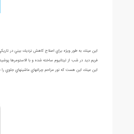
اين عينك به طور ويژه براي اصلاح كاهش نزديك بيني در تاريكي
فريم ديد در شب از تيتانيوم ساخته شده و با الاستومرها پوشي
اين عينك اين هست كه نور مزاحم چراغهاي ماشينهاي جلوي را خ