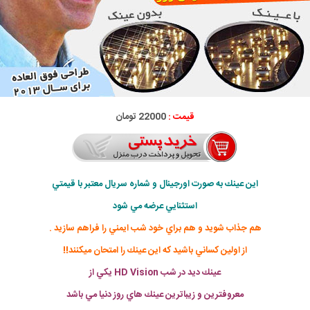
قیمت :
22000 تومان
اين عينك به صورت اورجينال و شماره سريال معتبر با قيمتي
استثنايي عرضه مي شود
هم جذاب شويد و هم براي خود شب ايمني را فراهم سازيد .
از اولين كساني باشيد كه اين عينك را امتحان ميكنند!!
عينك ديد در شب HD Vision يكي از
معروفترين و زيباترين عينك هاي روز دنيا مي باشد