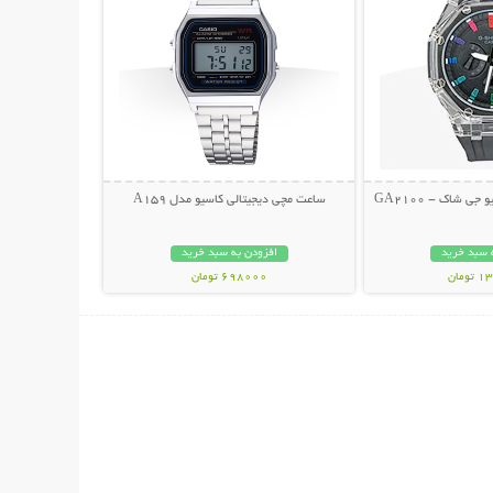
 شاک - GA2100
ساعت مچی دیجیتالی کاسیو مدل A159
 سبد خرید
افزودن به سبد خرید
مان
698000 تومان