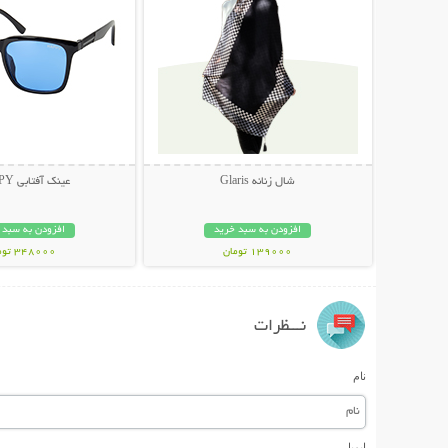
شال زنانه Glaris
عینک آفتابی HAPPY
افزودن به سبد خرید
افزودن به سبد 
139000 تومان
348000 تومان
نـــظرات
نام
ایمیل