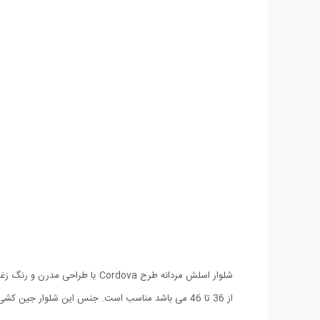
شلوار اسلش مردانه طرح Cordova
از 36 تا 46 می باشد مناسب است. جنس این شلوار جین کشی درجه یک بوده و از این رو هنگام پوشیدن آن احساس راحتی کامل خواهید داشت. طراحی این شلوار به صورت اسلیم فیت (اندامی) می باشد.