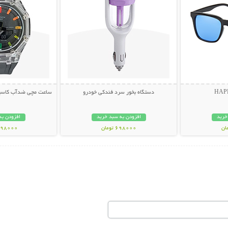
دستگاه بخور سرد فندکی خودرو
ساعت مچی ضدآب کاسیو جی
خرید
افزودن به سبد خرید
افزودن به
698000 تومان
1398000 تو