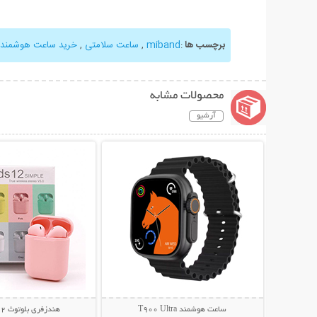
برچسب ها
:
miband
,
ساعت سلامتی
,
خرید ساعت هوشمند
محصولات مشابه
آرشیو
نمایش توضیحات بیشتر
نمایش توضیحات 
ساعت هوشمند T900 Ultra
هندزفری بلوتوث Inpods 12