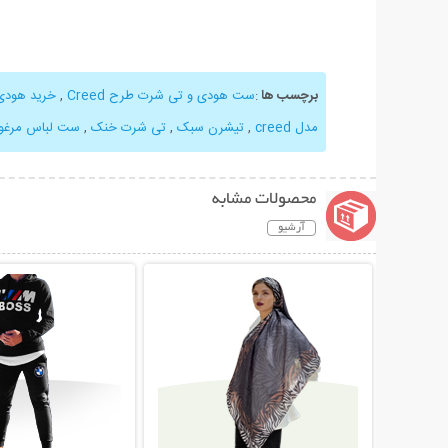
برچسب ها
:
ست هودی و تی شرت طرح Creed
,
خرید هودی
مدل creed
,
تیشرن سبک
,
تی شرت خنک
,
ست لباس مرغو
محصولات مشابه
آرشیو
نمایش توضیحات بیشتر
نمایش توضیحات 