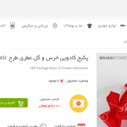
لوازم خودرو
مد و پوشاک
ورزشی و سرگرمی
کتاب
ان
پکیج کادویی خرس و گل عطری طرح Romantic
Gift Package Bears & Flowers Romantic
قیمت محصول
افزودن به 
59,000 تومان
ضمانت بازگشت
بهترین کیفیت و قیمت