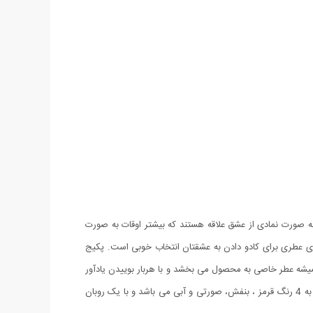
ه صورت نمادی از عشق علاقه هستند که بیشتر اوقات به صورت
تن یک خرس عروسکی و گل های عطری برای کادو دادن به عشقتان انتخاب خوبی است. پکیج
ابونی عطری که بدلیل قرارگیری داخل جعبه همیشه عطر خاصی به محصول می بخشد و با هربار بوییدن یادآور
خاطرات زیبای روزی زیبا برای شماست. ظاهر جعبه به شکل قلب طراحی شده و جنس طلقی دارد. پکیج کادویی خرس و گل عطری طرح Romantic به 4 رنگ قرمز ، بنفش، صورتی و آبی می باشد و با یک روبان