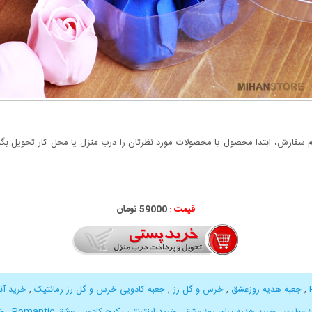
سفارش، ابتدا محصول یا محصولات مورد نظرتان را درب منزل یا محل کار تحویل بگیری
قیمت :
000
59
تومان
,
جعبه هدیه روزعشق
,
خرس و گل رز
,
جعبه کادویی خرس و گل رز رمانتیک
,
خرید آن
ز عطری
,
خرید هدیه برای روز عشق
,
خرید اینترنتی پکیج کادویی عشق Romantic
,
خ