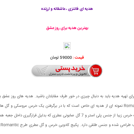
هدیه ای فانتزی ، عاشقانه و ارزنده
بهترین هدیه برای روز عشق
قیمت :
59000 تومان
ی تهیه هدیه باید به دنبال چیزی در خور طرف مقابلتان باشید. هدیه های روز عشق ب
پکیج وجود دارند. پکیج کادویی خرس و گل عطری طرح Romantic نمونه ای از هدیه ای خاص است که با در برگرف
کادویی خرس و گل عطری طرح Romantic شامل یک عروسک خرس زیبا از جنس پلی استر و 7 گل ص