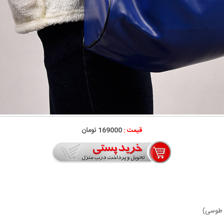
قیمت :
169000 تومان
، طوسی)