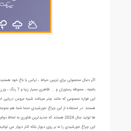
اگر دنبال محصولی برای تزیین حیاط ، تراس یا باغ خود هستید
باغچه ، محوطه رستوران و …. ظاهری بسیار زیبا و 7 رنگ ، وزن بسیار سبک، قابلیت شارژ با نور خورشیدی میباشد.
هستند .در استفاده از این چراغ خورشیدی حتما شما هم متوجه خ
ها تولید سال 2024 هستند که جدیدترین فناوری به لحاظ دوام باتری و شارژ سریع بودن و همچنین کم مصرف بودن ال ای دی ها از ویژگی های بارز آن است.
این چراغ خورشیدی را نه بر روی دیوار بلکه کنار دیوار می توا