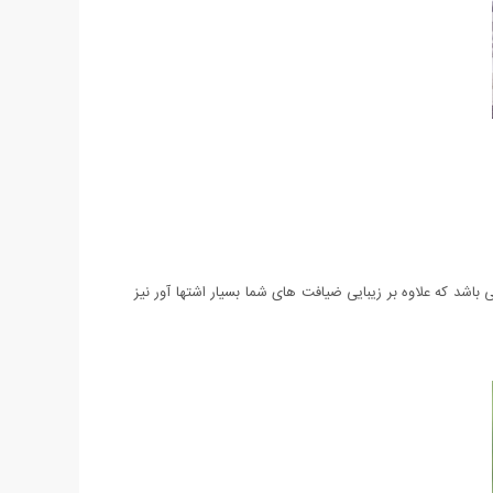
پرندگان به عنوان استند و پایه، و 6 چنگال با طرح پرنده های زیبا می باشد که علاوه بر زیبایی ضیافت های شما بسیار اشتها آور نیز