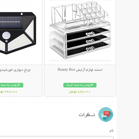
استند لوازم آرایش Beauty Box
چراغ دیواری خورشیدی olar Plus
افزودن به سبد خرید
افزودن به سبد 
898000 تومان
798000 تومان
نـــظرات
نام