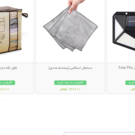
S
دستمال اسکاجی (بسته 5 عددی)
کاور نگه دارن
خرید
افزودن به سبد خرید
افزودن به
149000 تومان
198000 تو